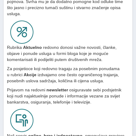
pojmova. Svrha mu je da dodatno pomogne kod odluke time
što jasno i precizno tumači suštinu i stvarno značenje opisa
usluga.
Rubrika
Aktuelno
redovno donosi važne novosti, članke,
objave i ponude usluga u formi bloga koje je moguće
komentarisati ili podijeliti putem društvenih mreža.
Za posjetioce koji redovno tragaju za posebnim ponudama
u rubrici
Akcije
izdvajamo one često ograničenog trajanja,
posebnih uslova sadržaja, količina ili cijena usluga.
Prijavom na redovni
newsletter
osiguravate sebi podsjetnik
koji nudi najaktuelnije ponude i informacije vezane za svijet
bankarstva, osiguranja, telefonije i televizije.
Naš servis
online, brzo i jednostavno
, omogućava provjere