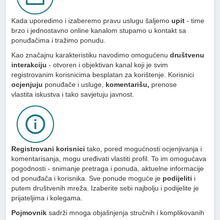
Kada uporedimo i izaberemo pravu uslugu šaljemo
upit
- time
brzo i jednostavno online kanalom stupamo u kontakt sa
ponuđačima i tražimo ponudu.
Kao značajnu karakteristiku navodimo omogućenu
društvenu
interakciju
- otvoren i objektivan kanal koji je svim
registrovanim korisnicima besplatan za korištenje. Korisnici
ocjenjuju
ponuđače i usluge,
komentarišu,
prenose
vlastita iskustva i tako savjetuju javnost.
Registrovani korisnici
tako, pored mogućnosti ocjenjivanja i
komentarisanja, mogu uređivati vlastiti profil. To im omogućava
pogodnosti - snimanje pretraga i ponuda, aktuelne informacije
od ponuđača i korisnika. Sve ponude moguće je
podijeliti
i
putem društvenih mreža. Izaberite sebi najbolju i podijelite je
prijateljima i kolegama.
Pojmovnik
sadrži mnoga objašnjenja stručnih i komplikovanih