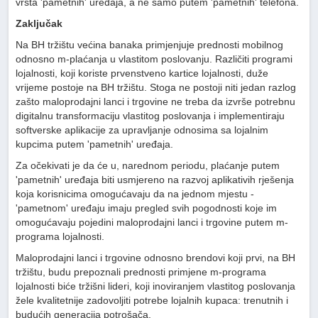
vrsta 'pametnih' uređaja, a ne samo putem 'pametnih' telefona.
Zaključak
Na BH tržištu većina banaka primjenjuje prednosti mobilnog
odnosno m-plaćanja u vlastitom poslovanju. Različiti programi
lojalnosti, koji koriste prvenstveno kartice lojalnosti, duže
vrijeme postoje na BH tržištu. Stoga ne postoji niti jedan razlog
zašto maloprodajni lanci i trgovine ne treba da izvrše potrebnu
digitalnu transformaciju vlastitog poslovanja i implementiraju
softverske aplikacije za upravljanje odnosima sa lojalnim
kupcima putem 'pametnih' uređaja.
Za očekivati je da će u, narednom periodu, plaćanje putem
'pametnih' uređaja biti usmjereno na razvoj aplikativih rješenja
koja korisnicima omogućavaju da na jednom mjestu -
'pametnom' uređaju imaju pregled svih pogodnosti koje im
omogućavaju pojedini maloprodajni lanci i trgovine putem m-
programa lojalnosti.
Maloprodajni lanci i trgovine odnosno brendovi koji prvi, na BH
tržištu, budu prepoznali prednosti primjene m-programa
lojalnosti biće tržišni lideri, koji inoviranjem vlastitog poslovanja
žele kvalitetnije zadovoljiti potrebe lojalnih kupaca: trenutnih i
budućih generacija potrošača.