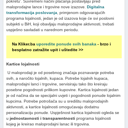
pokretu'. Suvremeni načini plaćanja postavljaju pred
maloprodajne lance i trgovine nove izazove.
Digitalna
transformacija poslovanja
, primjenom odgovarajućih
programa lojalnosti, jedan je od izazova koje će svi poslovni
subjekti u BiH, koji obavljaju maloprodajne aktivnosti, trebati
uspješno savladati u narednom periodu.
Na Kliker.ba
uporedite ponude svih banaka
- brzo i
besplatno zatražite upit i uštedite >>
Kartice lojalnosti
U maloprodaji je od posebnog značaja poznavanje potreba
svih, a naročito lojalnih, kupaca. Potrebe lojalnih kupaca,
maloprodajni lanci i trgovine, servisiraju tako što kreiraju
posebne pogodnosti prilikom kupovine. Kartica lojalnosti jedan
je od načina da se specijalni uvjeti i pogodnosti ponude lojalnim
kupcima. Potrebe potrošača su u središtu maloprodajnih
aktivnosti, a kartice lojalnosti omogućavaju dodatnu
personalizaciju ponude. Uspješnost kartica lojalnosti ogleda se
u
jednostavnosti i transparentnosti
programa lojalnosti
kojeg je kreirao maloprodajni lanac ili trgovina.