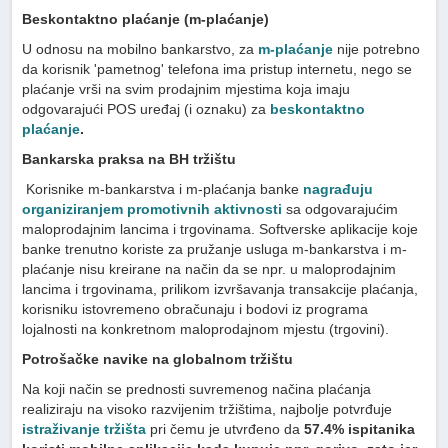
Beskontaktno plaćanje (m-plaćanje)
U odnosu na mobilno bankarstvo, za
m-plaćanje
nije potrebno
da korisnik 'pametnog' telefona ima pristup internetu, nego se
plaćanje vrši na svim prodajnim mjestima koja imaju
odgovarajući POS uređaj (i oznaku) za
beskontaktno
plaćanje
.
Bankarska praksa na BH tržištu
Korisnike m-bankarstva i m-plaćanja banke
nagrađuju
organiziranjem promotivnih aktivnosti
sa odgovarajućim
maloprodajnim lancima i trgovinama. Softverske aplikacije koje
banke trenutno koriste za pružanje usluga m-bankarstva i m-
plaćanje nisu kreirane na način da se npr. u maloprodajnim
lancima i trgovinama, prilikom izvršavanja transakcije plaćanja,
korisniku istovremeno obračunaju i bodovi iz programa
lojalnosti na konkretnom maloprodajnom mjestu (trgovini).
Potrošačke navike na globalnom tržištu
Na koji način se prednosti suvremenog načina plaćanja
realiziraju na visoko razvijenim tržištima, najbolje potvrđuje
istraživanje tržišta
pri čemu je utvrđeno da
57.4% ispitanika