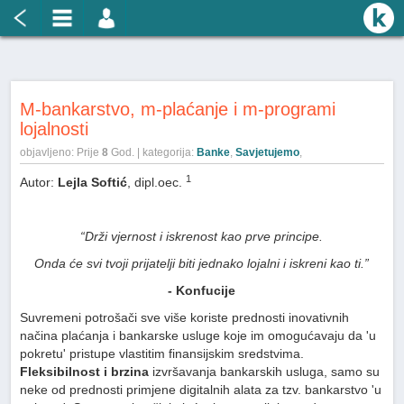
M-bankarstvo, m-plaćanje i m-programi
lojalnosti
objavljeno: Prije
8
God. | kategorija:
Banke
,
Savjetujemo
,
1
Autor:
Lejla Softić
, dipl.oec.
“Drži vjernost i iskrenost kao prve principe.
Onda će svi tvoji prijatelji biti jednako lojalni i iskreni kao ti.”
- Konfucije
Suvremeni potrošači sve više koriste prednosti inovativnih
načina plaćanja i bankarske usluge koje im omogućavaju da 'u
pokretu' pristupe vlastitim finansijskim sredstvima.
Fleksibilnost i brzina
izvršavanja bankarskih usluga, samo su
neke od prednosti primjene digitalnih alata za tzv. bankarstvo 'u