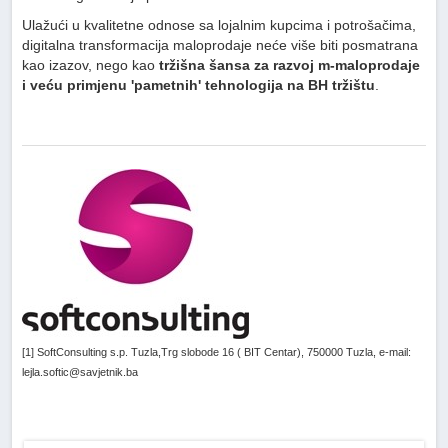
Ulažući u kvalitetne odnose sa lojalnim kupcima i potrošačima,
digitalna transformacija maloprodaje neće više biti posmatrana
kao izazov, nego kao
tržišna šansa za razvoj m-maloprodaje
i veću
primjenu 'pametnih' tehnologija na BH tržištu
.
[1] SoftConsulting s.p. Tuzla,Trg slobode 16 ( BIT Centar), 750000 Tuzla, e-mail:
lejla.softic@savjetnik.ba