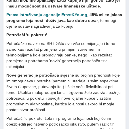
koristi mobilne aplikacije kada kupuje npr. gorivo, zato jer
imaju mogućnost da ostvare finansijske uštede.
Prema istraživanju agencije Ernst&Young
,
45% milenijalaca
programe lojalnosti doživljava kao dobru stvar
, te mnogi
cijene sustav nagrađivanja za kupnju.
Potrošači 'u pokretu'
Potrošačke navike na BH tržištu sve više se mijenjaju i to ne
samo kao rezultat promjena u primjeni suvremenim
tehnologijama koje promoviraju banke, nego i kao rezultat
promjena u potrebama 'novih' generacija potrošača tzv.
milenijalci.
Nove generacije potrošača
svjesne su brojnih prednosti koje
im omogućava upotreba 'pametnih' uređaja u svim aspektima
života (kupovine, putovanja itd.) i žele veću fleksibilnost pri
tome. Ukoliko maloprodajni lanci i trgovine žele zadržati pažnju
potrošača 'u pokretu' i osvojiti nove lojalne kupce vlastitim
promotivnim aktivnostima, kartice lojalnosti uskoro bi mogle
postati stvar prošlosti.
Potrošači 'u pokretu' žele m-programe lojalnosti koji će im
obezbjediti jedinstveno potrošačko iskustvo, putem različitih