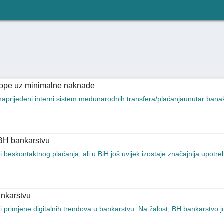
vrope uz minimalne naknade
naprijeđeni interni sistem međunarodnih transfera/plaćanjaunutar banak
 BH bankarstvu
ti beskontaktnog plaćanja, ali u BiH još uvijek izostaje značajnija upot
ankarstvu
sti primjene digitalnih trendova u bankarstvu. Na žalost, BH bankarstvo 