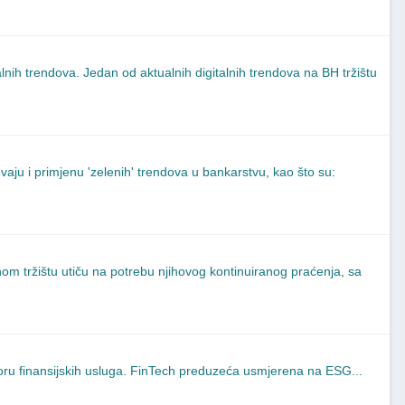
talnih trendova. Jedan od aktualnih digitalnih trendova na BH tržištu
jevaju i primjenu 'zelenih' trendova u bankarstvu, kao što su:
balnom tržištu utiču na potrebu njihovog kontinuiranog praćenja, sa
ktoru finansijskih usluga. FinTech preduzeća usmjerena na ESG...