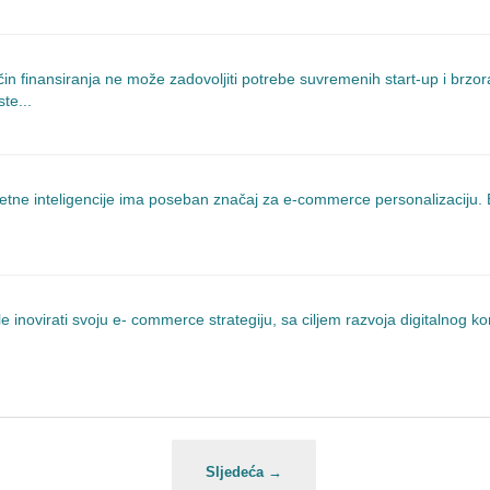
ačin finansiranja ne može zadovoljiti potrebe suvremenih start-up i brzo
te...
mjetne inteligencije ima poseban značaj za e-commerce personalizaciju.
le inovirati svoju e- commerce strategiju, sa ciljem razvoja digitalnog ko
Sljedeća →