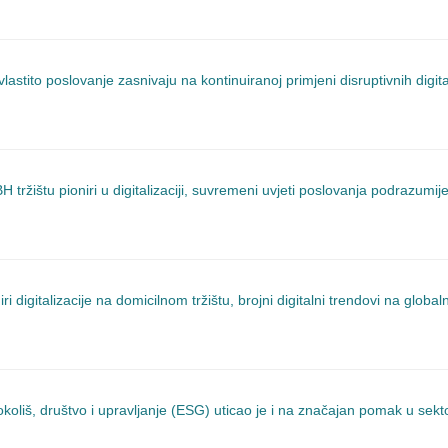
vlastito poslovanje zasnivaju na kontinuiranoj primjeni disruptivnih digi
H tržištu pioniri u digitalizaciji, suvremeni uvjeti poslovanja podrazumi
iri digitalizacije na domicilnom tržištu, brojni digitalni trendovi na glo
u okoliš, društvo i upravljanje (ESG) uticao je i na značajan pomak u se