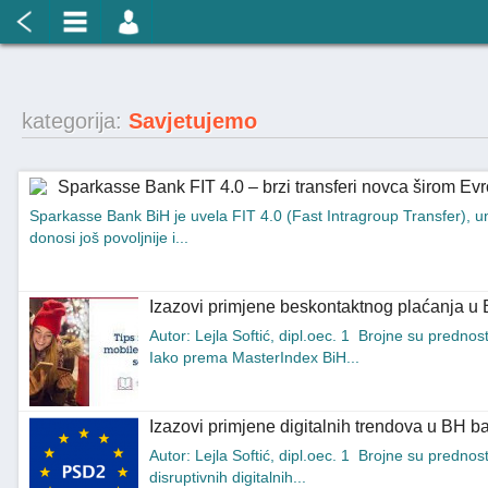
kategorija:
Savjetujemo
Sparkasse Bank FIT 4.0 – brzi transferi novca širom E
Sparkasse Bank BiH je uvela FIT 4.0 (Fast Intragroup Transfer), u
donosi još povoljnije i...
Izazovi primjene beskontaktnog plaćanja u
Autor: Lejla Softić, dipl.oec. 1 Brojne su prednos
Iako prema MasterIndex BiH...
Izazovi primjene digitalnih trendova u BH b
Autor: Lejla Softić, dipl.oec. 1 Brojne su predno
disruptivnih digitalnih...